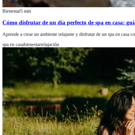
Bienestar
5
min
Cómo disfrutar de un día perfecto de spa en casa: guí
Aprende a crear un ambiente relajante y disfrutar de un spa en casa c
spa en casa
bienestar
relajación