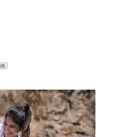
s
(
8
)