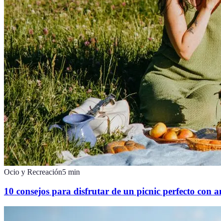
Ocio y Recreación
5
min
10 consejos para disfrutar de un picnic perfecto con 