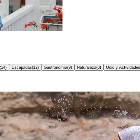
(
14
)
Escapadas
(
12
)
Gastronomía
(
9
)
Naturaleza
(
8
)
Ocio y Actividade