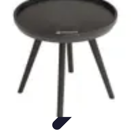
Disfruta Ya
Escapadas
Actividades Sociales
Ocio y Entretenimiento
Cocina y
Gastronomía
Actividades en Familia
Disfruta Ya