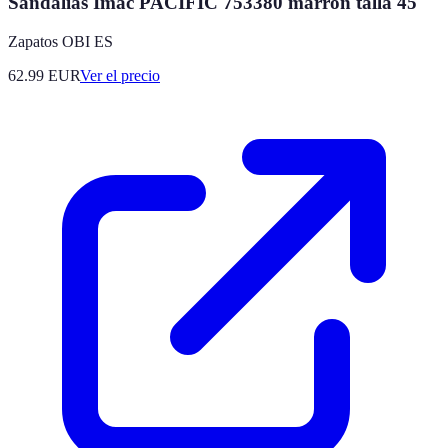
Sandalias Imac PACIFIC 753380 marrón talla 45
Zapatos OBI ES
62.99
EUR
Ver el precio