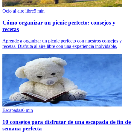
Ocio al aire libre
5
min
Cómo organizar un picnic perfecto: consejos y
recetas
Aprende a organizar un picnic perfecto con nuestros consejos y
recetas. Disfruta al aire libre con una experiencia inolvidable.
Escapadas
6
min
10 consejos para disfrutar de una escapada de fin de
semana perfecta