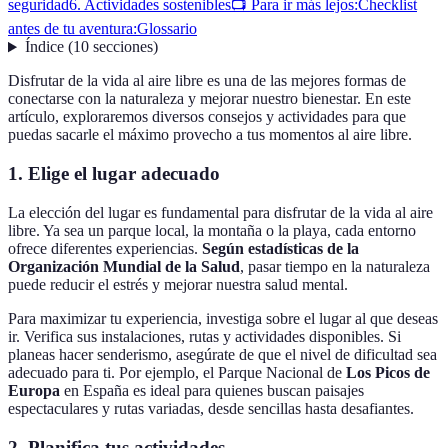
seguridad
6. Actividades sostenibles
📺 Para ir más lejos:
Checklist
antes de tu aventura:
Glossario
Índice
(
10
secciones
)
Disfrutar de la vida al aire libre es una de las mejores formas de
conectarse con la naturaleza y mejorar nuestro bienestar. En este
artículo, exploraremos diversos consejos y actividades para que
puedas sacarle el máximo provecho a tus momentos al aire libre.
1. Elige el lugar adecuado
La elección del lugar es fundamental para disfrutar de la vida al aire
libre. Ya sea un parque local, la montaña o la playa, cada entorno
ofrece diferentes experiencias.
Según estadísticas de la
Organización Mundial de la Salud
, pasar tiempo en la naturaleza
puede reducir el estrés y mejorar nuestra salud mental.
Para maximizar tu experiencia, investiga sobre el lugar al que deseas
ir. Verifica sus instalaciones, rutas y actividades disponibles. Si
planeas hacer senderismo, asegúrate de que el nivel de dificultad sea
adecuado para ti. Por ejemplo, el Parque Nacional de
Los Picos de
Europa
en España es ideal para quienes buscan paisajes
espectaculares y rutas variadas, desde sencillas hasta desafiantes.
2. Planifica tus actividades