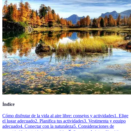
Índice
Cómo disfrutar de la vida al aire libre: consejos y actividades
1. Elige
el lugar adecuado
2. Planifica tus actividades
3. Vestimenta y equipo
adecuado
4. Conectar con la naturaleza
5. Consideraciones de