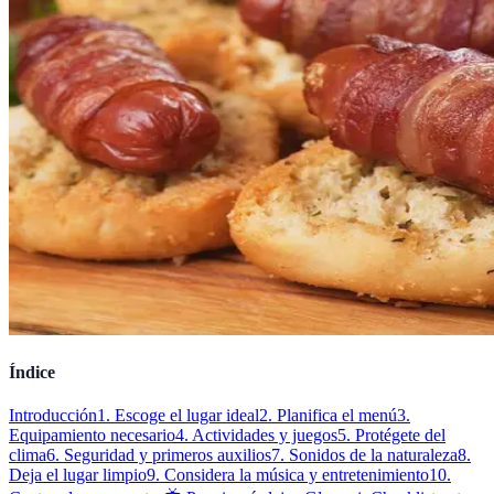
Índice
Introducción
1. Escoge el lugar ideal
2. Planifica el menú
3.
Equipamiento necesario
4. Actividades y juegos
5. Protégete del
clima
6. Seguridad y primeros auxilios
7. Sonidos de la naturaleza
8.
Deja el lugar limpio
9. Considera la música y entretenimiento
10.