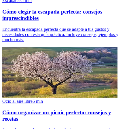
Escapadas
5
min
Cómo elegir la escapada perfecta: consejos
imprescindibles
Encuentra la escapada perfecta que se adapte a tus gustos y
necesidades con esta guía práctica. Incluye consejos, ejemplos y
mucho más.
Ocio al aire libre
5
min
Cómo organizar un picnic perfecto: consejos y
recetas