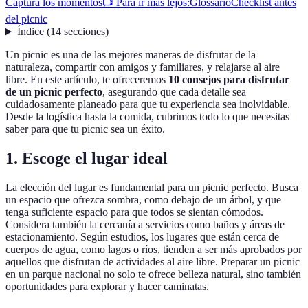
Captura los momentos
📺 Para ir más lejos:
Glossario
Checklist antes
del picnic
Índice
(
14
secciones
)
Un picnic es una de las mejores maneras de disfrutar de la
naturaleza, compartir con amigos y familiares, y relajarse al aire
libre. En este artículo, te ofreceremos
10 consejos para disfrutar
de un picnic perfecto
, asegurando que cada detalle sea
cuidadosamente planeado para que tu experiencia sea inolvidable.
Desde la logística hasta la comida, cubrimos todo lo que necesitas
saber para que tu picnic sea un éxito.
1. Escoge el lugar ideal
La elección del lugar es fundamental para un picnic perfecto. Busca
un espacio que ofrezca sombra, como debajo de un árbol, y que
tenga suficiente espacio para que todos se sientan cómodos.
Considera también la cercanía a servicios como baños y áreas de
estacionamiento. Según estudios, los lugares que están cerca de
cuerpos de agua, como lagos o ríos, tienden a ser más aprobados por
aquellos que disfrutan de actividades al aire libre. Preparar un picnic
en un parque nacional no solo te ofrece belleza natural, sino también
oportunidades para explorar y hacer caminatas.