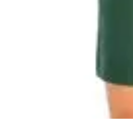
Disfruta Ya
Escapadas
Actividades Sociales
Ocio y Entretenimiento
Cocina y Gast
Disfruta Ya