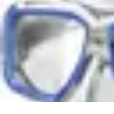
Disfruta Ya
Escapadas
Actividades Sociales
Ocio y Entretenimiento
Cocina y Gast
Disfruta Ya