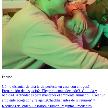
Índice
Cómo disfrutar de una tarde perfecta en casa con amigos
1.
Preparación del espacio
2. Elegir el tema adecuado
3. Comida y
bebida
4. Actividades para mantener el ambiente animado
5. Crear un
ambiente acogedor y relajante
Checklist antes de la reunión
📺
Recursos de Video
Glossario
Resumen
Preguntas Frecuentes