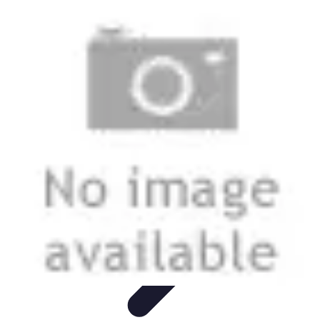
Disfruta Ya
Escapadas
Actividades Sociales
Ocio y Entretenimiento
Cocina y
Gastronomía
Actividades en Familia
Disfruta Ya