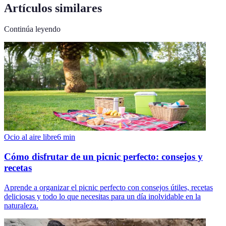
Artículos similares
Continúa leyendo
Ocio al aire libre
6
min
Cómo disfrutar de un picnic perfecto: consejos y
recetas
Aprende a organizar el picnic perfecto con consejos útiles, recetas
deliciosas y todo lo que necesitas para un día inolvidable en la
naturaleza.