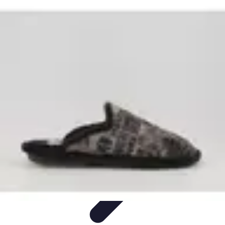
Disfruta Ya
Escapadas
Actividades Sociales
Ocio y Entretenimiento
Cocina y
Gastronomía
Actividades en Familia
Disfruta Ya