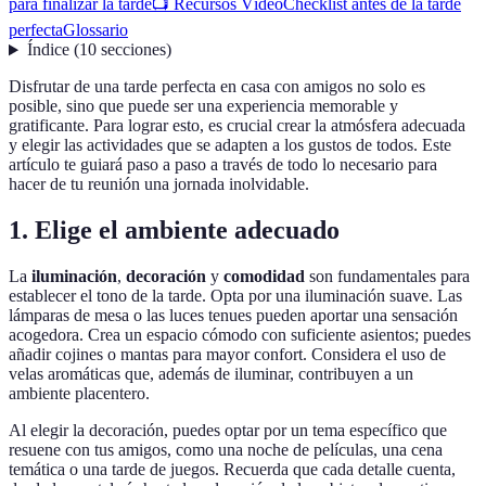
para finalizar la tarde
📺 Recursos Vídeo
Checklist antes de la tarde
perfecta
Glossario
Índice
(
10
secciones
)
Disfrutar de una tarde perfecta en casa con amigos no solo es
posible, sino que puede ser una experiencia memorable y
gratificante. Para lograr esto, es crucial crear la atmósfera adecuada
y elegir las actividades que se adapten a los gustos de todos. Este
artículo te guiará paso a paso a través de todo lo necesario para
hacer de tu reunión una jornada inolvidable.
1. Elige el ambiente adecuado
La
iluminación
,
decoración
y
comodidad
son fundamentales para
establecer el tono de la tarde. Opta por una iluminación suave. Las
lámparas de mesa o las luces tenues pueden aportar una sensación
acogedora. Crea un espacio cómodo con suficiente asientos; puedes
añadir cojines o mantas para mayor confort. Considera el uso de
velas aromáticas que, además de iluminar, contribuyen a un
ambiente placentero.
Al elegir la decoración, puedes optar por un tema específico que
resuene con tus amigos, como una noche de películas, una cena
temática o una tarde de juegos. Recuerda que cada detalle cuenta,