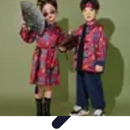
Disfruta Ya
Escapadas
Actividades Sociales
Ocio y Entretenimiento
Cocina y
Gastronomía
Actividades en Familia
Disfruta Ya