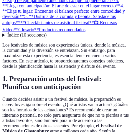
**Elijo de equipamiento adecuado: Lo que no puede faltar**
3.
**Llega con anticipación: El arte de estar en el lugar correcto**
4.
**Elige tu lugar: Encuentra el balance perfecto entre comodidad y
diversión**
5. **Disfruta de la comida y bebida: Satisface tus
antojos**
**Checklist antes de asistir al festival**
📺 Recursos
Video
**Glosario**
Productos recomendados
Índice
(
10
secciones
)
Los festivales de música son experiencias únicas, donde la música,
la comunidad y la diversión se entrelazan. Sin embargo, para
maximizar esta experiencia, es esencial tener en cuenta varios
factores. En este artículo, te proporcionaremos consejos prácticos,
desde la planificación hasta la asistencia y disfrute del evento.
1.
Preparación antes del festival:
Planifica con anticipación
Cuando decides asistir a un festival de música, la preparación es
clave. Investiga sobre el evento: ¿Qué artistas van a actuar? ¿Cuáles
son los horarios de las actuaciones? Es recomendable crear un
itinerario personal, no solo para asegurarte de que no te pierdas a tus
artistas favoritos, sino también para ir de acuerdo a las
recomendaciones de otros asistentes. Por ejemplo,
el Festival de
Música de Glastonbury
atrae a millones cada año. Según la