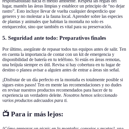
responsabilidad hacia el medio ambiente. Respeta las reglas del
lugar, mantén las áreas limpias y establece un principio de “no dejar
rastro”. Esto incluye llevar de vuelta cualquier desperdicio que
generes y no molestar a la fauna local. Aprender sobre las especies
de plantas y animales que habitan la montaña no solo es
enriquecedor, sino que también es vital para su preservación.
5. Seguridad ante todo: Preparativos finales
Por último, asegúrate de repasar todos tus equipos antes de salir. Ten
en cuenta la importancia de contar con un kit de emergencia y
disponibilidad de batería en tu teléfono. Si estás en áreas remotas,
una brújula siempre es útil. Revisa si hay cobertura en tu lugar de
destino o planea avisar a alguien antes de entrar a áreas sin señal.
¡Disfrutar de un día perfecto en la montaña es totalmente posible si
sigues estos pasos! Ten en mente las recomendaciones y no dudes
en revisar nuestros productos recomendados para hacer de tu
experiencia un verdadero deleite.
Nosotros hemos seleccionado
varios productos adecuados para ti.
📺 Para ir más lejos:
[Cómo preparar un picnic en la montaña: consejos y recetas]
, una