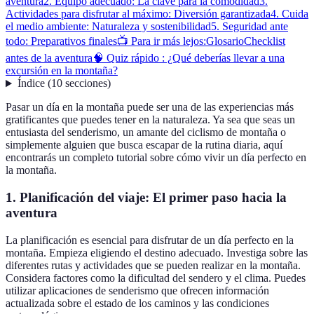
aventura
2. Equipo adecuado: La clave para la comodidad
3.
Actividades para disfrutar al máximo: Diversión garantizada
4. Cuida
el medio ambiente: Naturaleza y sostenibilidad
5. Seguridad ante
todo: Preparativos finales
📺 Para ir más lejos:
Glosario
Checklist
antes de la aventura
🧠 Quiz rápido : ¿Qué deberías llevar a una
excursión en la montaña?
Índice
(
10
secciones
)
Pasar un día en la montaña puede ser una de las experiencias más
gratificantes que puedes tener en la naturaleza. Ya sea que seas un
entusiasta del senderismo, un amante del ciclismo de montaña o
simplemente alguien que busca escapar de la rutina diaria, aquí
encontrarás un completo tutorial sobre cómo vivir un día perfecto en
la montaña.
1. Planificación del viaje: El primer paso hacia la
aventura
La planificación es esencial para disfrutar de un día perfecto en la
montaña. Empieza eligiendo el destino adecuado. Investiga sobre las
diferentes rutas y actividades que se pueden realizar en la montaña.
Considera factores como la dificultad del sendero y el clima. Puedes
utilizar aplicaciones de senderismo que ofrecen información
actualizada sobre el estado de los caminos y las condiciones