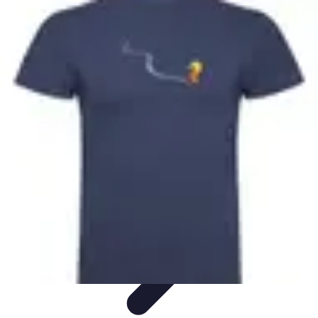
Disfruta Ya
Escapadas
Actividades Sociales
Ocio y Entretenimiento
Cocina y
Gastronomía
Actividades en Familia
Disfruta Ya