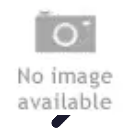
Disfruta Ya
Escapadas
Actividades Sociales
Ocio y Entretenimiento
Cocina y
Gastronomía
Actividades en Familia
Disfruta Ya