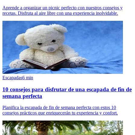
Aprende a organizar un picnic perfecto con nuestros consejos y
recetas. Disfruta al aire libre con una experiencia inolvidable.
Escapadas
6
min
10 consejos para disfrutar de una escapada de fin de
semana perfecta
Planifica la escapada de fin de semana perfecta con estos 10
consejos prácticos que enriquecerán tu experiencia y confort.