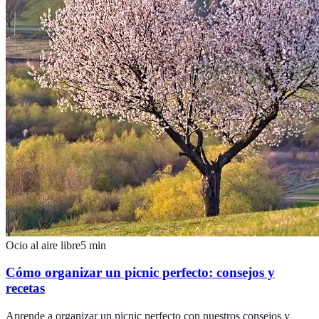
Ocio al aire libre
5
min
Cómo organizar un picnic perfecto: consejos y
recetas
Aprende a organizar un picnic perfecto con nuestros consejos y