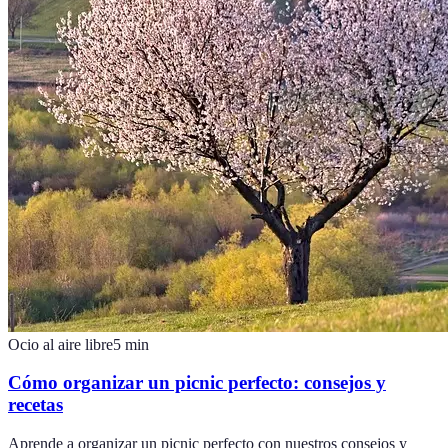
Ocio al aire libre
5
min
Cómo organizar un picnic perfecto: consejos y
recetas
Aprende a organizar un picnic perfecto con nuestros consejos y