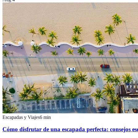
Escapadas y Viajes
6
min
Cómo disfrutar de una escapada perfecta: consejos ese