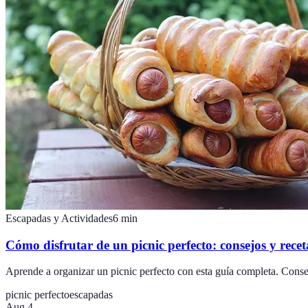
Escapadas y Actividades
6
min
Cómo disfrutar de un picnic perfecto: consejos y recet
Aprende a organizar un picnic perfecto con esta guía completa. Conse
picnic perfecto
escapadas
Aug 4