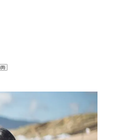
s
(
8
)