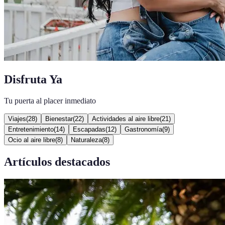
Disfruta Ya
Tu puerta al placer inmediato
Viajes
(
28
)
Bienestar
(
22
)
Actividades al aire libre
(
21
)
Entretenimiento
(
14
)
Escapadas
(
12
)
Gastronomía
(
9
)
Ocio al aire libre
(
8
)
Naturaleza
(
8
)
Artículos destacados